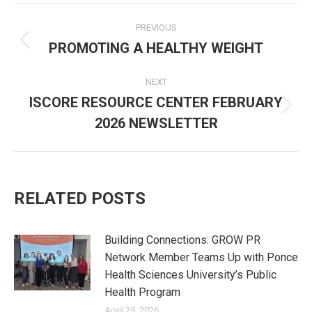
Post
PREVIOUS
navigation
PROMOTING A HEALTHY WEIGHT
Previous
post:
NEXT
ISCORE RESOURCE CENTER FEBRUARY
Next
2026 NEWSLETTER
post:
RELATED POSTS
Building Connections: GROW PR
Network Member Teams Up with Ponce
Health Sciences University’s Public
Health Program
April 29, 2026